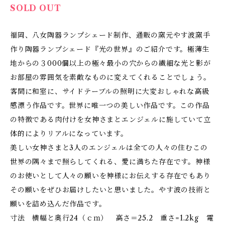
SOLD OUT
福岡、八女陶器ランプシェード制作、通販の窯元やす波窯手
作り陶器ランプシェード『光の世界』のご紹介です。極薄生
地からの３000個以上の極々最小の穴からの繊細な光と影が
お部屋の雰囲気を素敵なものに変えてくれることでしょう。
客間に和室に、サイドテーブルの照明に大変おしゃれな高級
感漂う作品です。世界に唯一つの美しい作品です。この作品
の特徴である肉付けを女神さまとエンジェルに施していて立
体的によりリアルになっています。
美しい女神さまと3人のエンジェルは全ての人々の住むこの
世界の隅々まで照らしてくれる、愛に満ちた存在です。神様
のお使いとして人々の願いを神様にお伝えする存在でもあり
その願いをぜひお届けしたいと思いました。やす波の技術と
願いを詰め込んだ作品です。
寸法 横幅と奥行24（ｃｍ） 高さ＝25.2 重さ=1.2kg 電